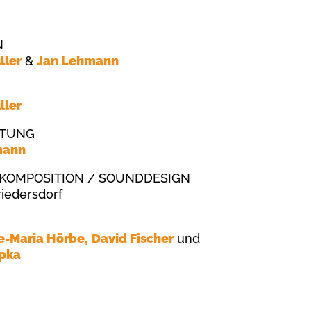
N
ller
&
Jan Lehmann
ller
TTUNG
mann
 KOMPOSITION / SOUNDDESIGN
riedersdorf
ke-Maria Hörbe,
David Fischer
und
pka