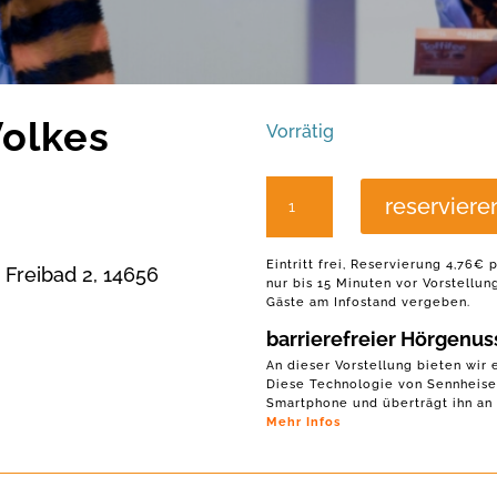
olkes
Vorrätig
Zum
reserviere
Wohle
des
Eintritt frei, Reservierung 4,76€
 Freibad 2, 14656
nur bis 15 Minuten vor Vorstellu
Volkes
Gäste am Infostand vergeben.
Menge
barrierefreier Hörgenuss
An dieser Vorstellung bieten wir
Diese Technologie von Sennheise
Smartphone und überträgt ihn an 
Mehr Infos