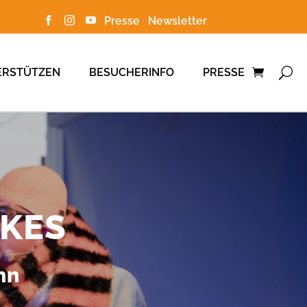
Presse
Newsletter



ERSTÜTZEN
BESUCHERINFO
PRESSE
LKES
nn