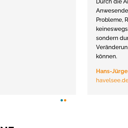
Durch die A
Anwesenden 
Probleme, 
keineswegs
sondern dur
Veränderun
können.
Hans-Jürge
havelsee.de