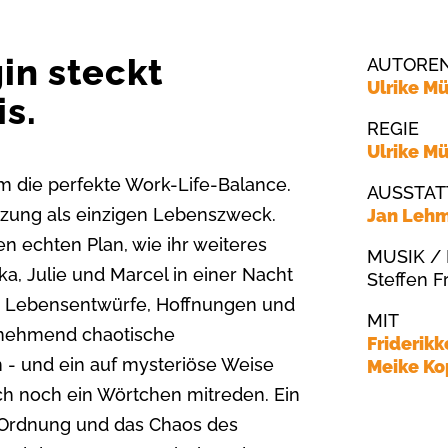
in steckt
AUTORE
Ulrike Mü
is.
REGIE
Ulrike Mü
um die perfekte Work-Life-Balance.
AUSSTA
anzung als einzigen Lebenszweck.
Jan Leh
 echten Plan, wie ihr weiteres
MUSIK /
, Julie und Marcel in einer Nacht
Steffen F
en Lebensentwürfe, Hoffnungen und
MIT
unehmend chaotische
Friderik
 - und ein auf mysteriöse Weise
Meike Ko
h noch ein Wörtchen mitreden. Ein
 Ordnung und das Chaos des