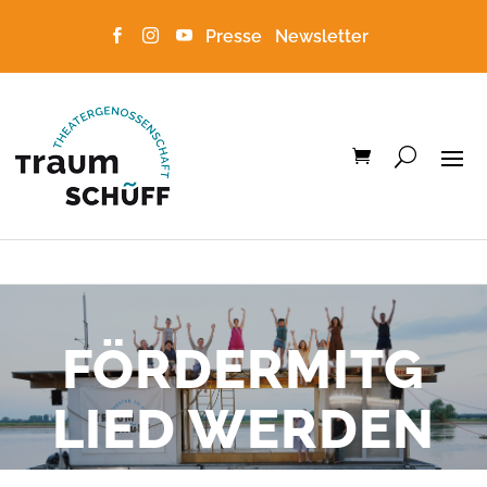
Presse
Newsletter



FÖRDERMITG
LIED WERDEN