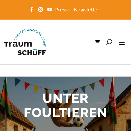
Presse
Newsletter



UNTER
FOULTIEREN