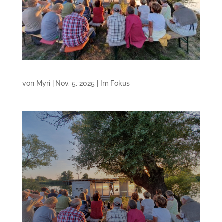
von
Myri
|
Nov. 5, 2025
|
Im Fokus