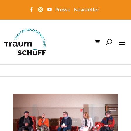
Presse
Newsletter


