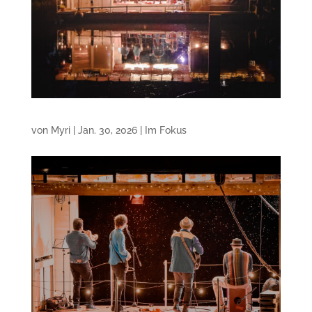
von
Myri
|
Jan. 30, 2026
|
Im Fokus