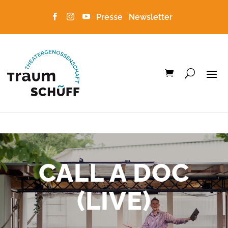
Presse
Newsletter



CALL A DOC
(LIVE)