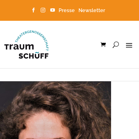
Presse
Newsletter


