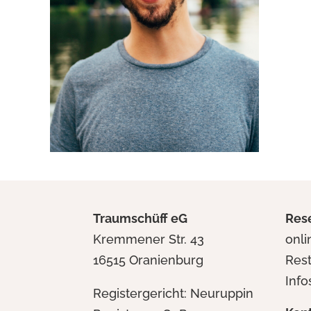
Traumschüff eG
Res
Kremmener Str. 43
onl
16515 Oranienburg
Res
Info
Registergericht: Neuruppin