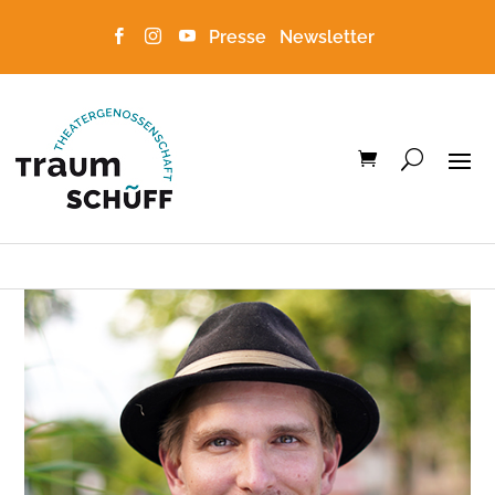
Presse
Newsletter


