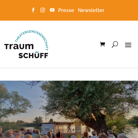
Presse
Newsletter


