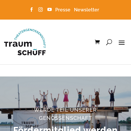
Presse
Newsletter



WERDE TEIL UNSERER
GENOSSENSCHAFT
Fördermitglied werden