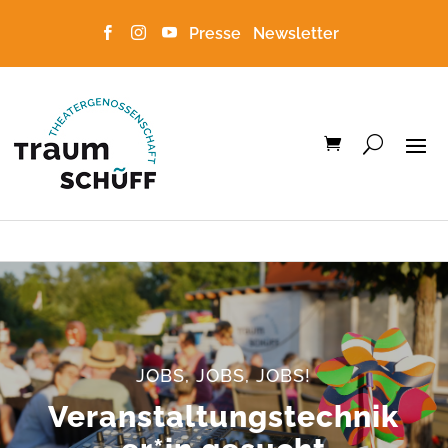
Presse
Newsletter



JOBS, JOBS, JOBS!
Veranstaltungstechnik