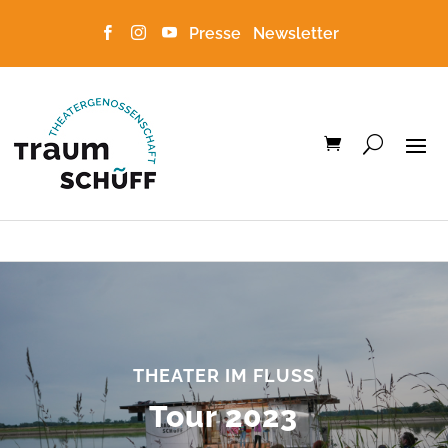
Presse
Newsletter



THEATER IM FLUSS
Tour 2023