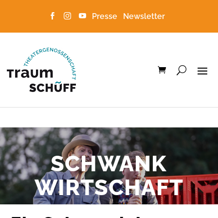
Presse
Newsletter



SCHWANK
WIRTSCHAFT