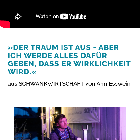
»DER TRAUM IST AUS - ABER
ICH WERDE ALLES DAFÜR
GEBEN, DASS ER WIRKLICHKEIT
WIRD.«
aus SCHWANKWIRTSCHAFT von Ann Esswein