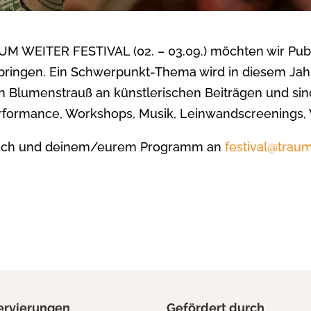
UM WEITER FESTIVAL (02. – 03.09.) möchten wir Pub
bringen. Ein Schwerpunkt-Thema wird in diesem Jah
ten Blumenstrauß an künstlerischen Beiträgen und s
rformance, Workshops, Musik, Leinwandscreenings, 
r/euch und deinem/eurem Programm an
festival@trau
ervierungen
Gefördert durch