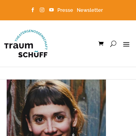
Presse
Newsletter


