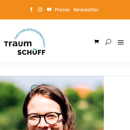
Presse
Newsletter


