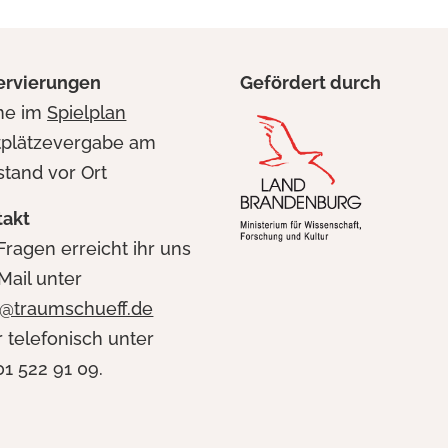
ervierungen
Gefördert durch
ine im
Spielplan
tplätzevergabe am
stand vor Ort
takt
Fragen erreicht ihr uns
Mail unter
i@traumschueff.de
 telefonisch unter
1 522 91 09.