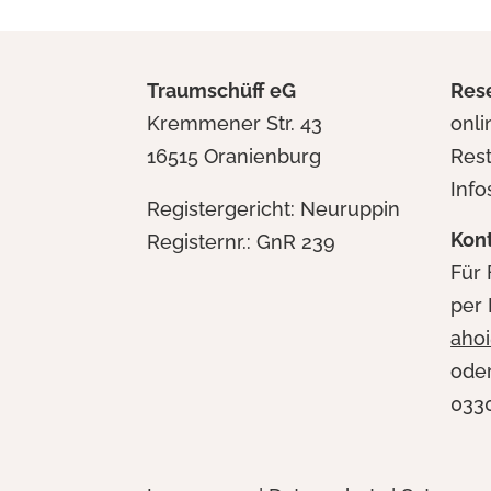
Traumschüff eG
Res
Kremmener Str. 43
onl
16515 Oranienburg
Res
Info
Registergericht: Neuruppin
Kon
Registernr.: GnR 239
Für 
per 
aho
oder
0330