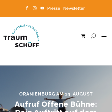
Presse
Newsletter



ORANIENBURG AM 19. AUGUST
Aufruf Offene Bühne: